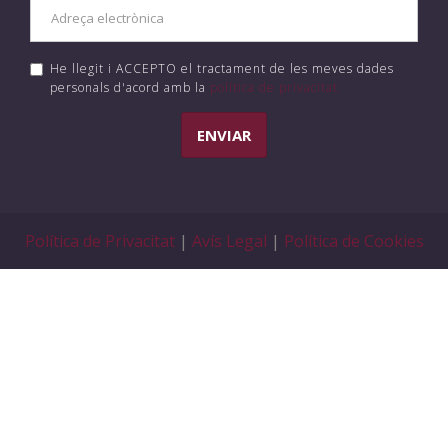
He llegit i ACCEPTO el tractament de les meves dades
personals d'acord amb la
política de privacitat.
ENVIAR
Política de Privacitat
|
Avís Legal
|
Política de Cookies