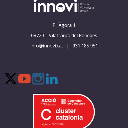
Pl. Àgora 1
08720 – Vilafranca del Penedès
info@innovi.cat
|
931 185 951