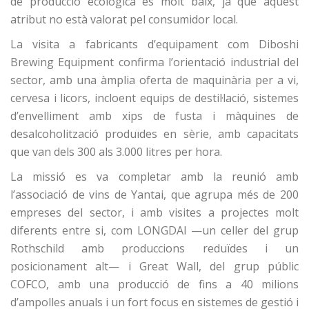
de producció ecològica és molt baix, ja que aquest
atribut no està valorat pel consumidor local.
La visita a fabricants d’equipament com Diboshi
Brewing Equipment confirma l’orientació industrial del
sector, amb una àmplia oferta de maquinària per a vi,
cervesa i licors, incloent equips de destil·lació, sistemes
d’envelliment amb xips de fusta i màquines de
desalcoholització produïdes en sèrie, amb capacitats
que van dels 300 als 3.000 litres per hora.
La missió es va completar amb la reunió amb
l’associació de vins de Yantai, que agrupa més de 200
empreses del sector, i amb visites a projectes molt
diferents entre si, com LONGDAI —un celler del grup
Rothschild amb produccions reduïdes i un
posicionament alt— i
Great Wall
, del grup públic
COFCO
, amb una producció de fins a 40 milions
d’ampolles anuals i un fort focus en sistemes de gestió i