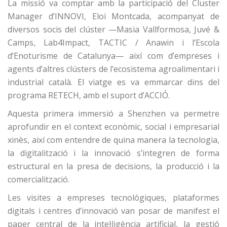
La missió va comptar amb la participació del
Cluster
Manager d’INNOVI, Eloi Montcada
, acompanyat de
diversos socis del clúster —
Masia Vallformosa, Juvé &
Camps, Lab4Impact, TACTIC / Anawin i l’Escola
d’Enoturisme de Catalunya
— així com d’empreses i
agents d’altres clústers de l’ecosistema agroalimentari i
industrial català. El viatge es va emmarcar dins del
programa RETECH
, amb el suport d’ACCIÓ.
Aquesta primera immersió a Shenzhen va permetre
aprofundir en el
context econòmic, social i empresarial
xinès
, així com entendre de quina manera la
tecnologia,
la digitalització i la innovació
s’integren de forma
estructural en la presa de decisions, la producció i la
comercialització.
Les visites a empreses tecnològiques, plataformes
digitals i centres d’innovació van posar de manifest el
paper central de la
intel·ligència artificial, la gestió