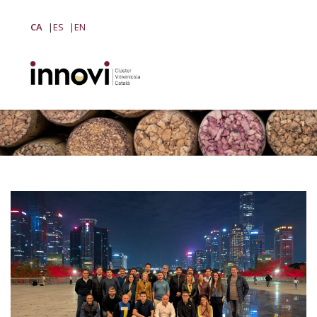
CA
ES
EN