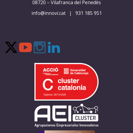
08720 – Vilafranca del Penedès
info@innovi.cat
|
931 185 951