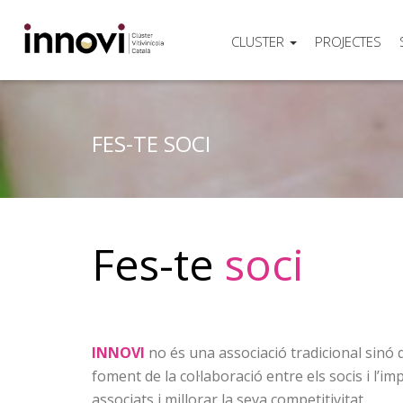
CLUSTER
PROJECTES
FES-TE SOCI
Fes-te
soci
INNOVI
no és una associació tradicional sinó 
foment de la col·laboració entre els socis i l’i
associats i millorar la seva competitivitat.