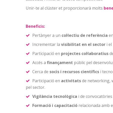
Unir-te al clúster et proporcionarà molts
bene
Beneficis:
Pertànyer a un
col·lectiu de referència
en
Incrementar la
visibilitat en el sector
i el
Participació en
projectes col·laboratius
de
Accés a
finançament
públic pel desenvol
Cerca de
socis i recursos científics
i tecno
Participació en
activitats
de networking, 
pel sector.
Vigilància tecnològica
i de convocatòries
Formació i capacitació
relacionada amb el