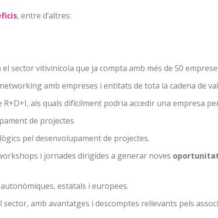
ficis
, entre d’altres:
 el sector vitivinícola que ja compta amb més de 50 empreses 
 networking amb empreses i entitats de tota la cadena de val
 R+D+I, als quals difícilment podria accedir una empresa per 
upament de projectes
lògics pel desenvolupament de projectes.
workshops i jornades dirigides a generar noves
oportunitat
 autonòmiques, estatals i europees.
 sector, amb avantatges i descomptes rellevants pels associ