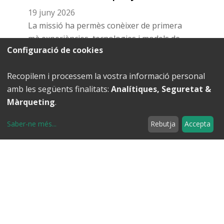
19 juny 2026
La missió ha permès conèixer de primera
mà experiències, tecnologies i models de
Configuració de cookies
negoci vinculats a una tendència de
consum que està transformant el sector
Recopilem i processem la vostra informació personal
vitivinícola
amb les següents finalitats:
Analítiques, Seguretat &
Màrqueting
.
Saber-ne més
...
Rebutja
Accepta
Modificar cookies