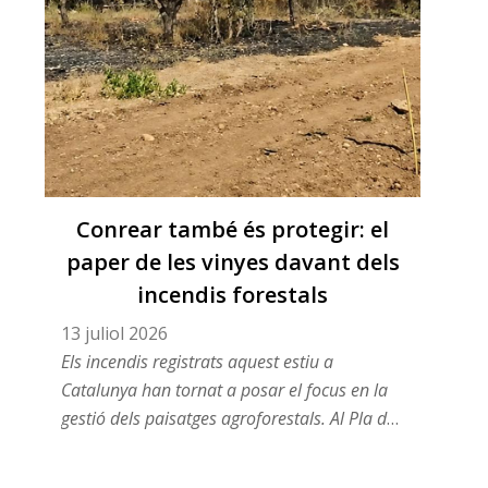
Conrear també és protegir: el
paper de les vinyes davant dels
incendis forestals
13 juliol 2026
Els incendis registrats aquest estiu a
Catalunya han tornat a posar el focus en la
gestió dels paisatges agroforestals. Al Pla de
Manlleu, algunes de les vinyes vinculades al
projecte CarbonFLOW, coordinat per INNOVI,