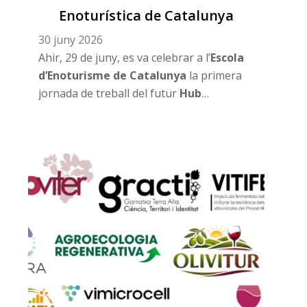
Enoturística de Catalunya
30 juny 2026
Ahir, 29 de juny, es va celebrar a l’
Escola
d’Enoturisme de Catalunya
la primera
jornada de treball del futur
Hub
d’Innovació Enoturística de Catalunya
,
una iniciativa impulsada per l’Escola
d’Enoturisme de Catalunya, amb la
participació d’
INNOVI Clúster
Vitivinícola Català
i el
Tech Tourism
Cluster
, amb la col·laboració d’
ACCIÓ
i la
inspiració del
Barcelona Travel Hub
.