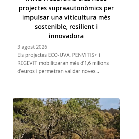
projectes supraautonòmics per
impulsar una viticultura més
sostenible, resilient i
innovadora
3 agost 2026
Els projectes ECO-UVA, PENVITIS+ i
REGEVIT mobilitzaran més d’1,6 milions
d’euros i permetran validar noves
solucions en descarbonització, viticultura
regenerativa, adaptació climàtica,
digitalització i automatització.