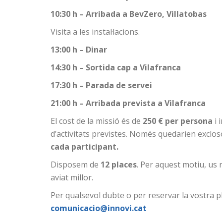
10:30 h – Arribada a BevZero, Villatobas
Visita a les instal·lacions.
13:00 h – Dinar
14:30 h – Sortida cap a Vilafranca
17:30 h – Parada de servei
21:00 h – Arribada prevista a Vilafranca
El cost de la missió és de
250 € per persona
i 
d’activitats previstes. Només quedarien exclo
cada participant.
Disposem de
12 places
. Per aquest motiu, us
aviat millor.
Per qualsevol dubte o per reservar la vostra 
comunicacio@innovi.cat