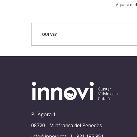
Aquest esd
QUI VE?
Pl. Àgora 1
08720 – Vilafranca del Penedès
info@innovi.cat
|
931 185 951