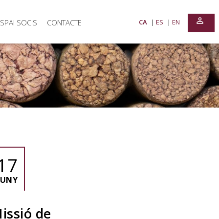
perm_identity
SPAI SOCIS
CONTACTE
CA
ES
EN
17
JUNY
issió de