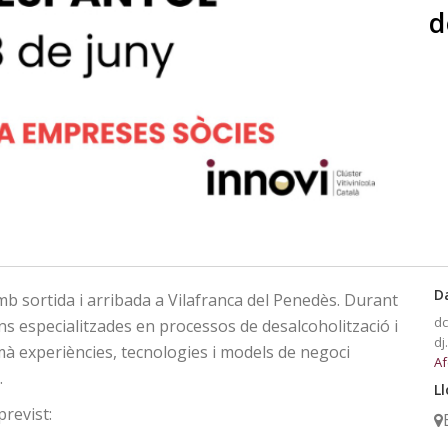
d
D
mb sortida i arribada a Vilafranca del Penedès. Durant
dc
ons especialitzades en processos de desalcoholització i
dj
mà experiències, tecnologies i models de negoci
Af
.
Ll
revist: