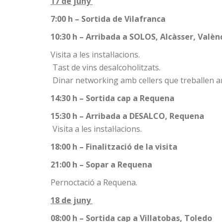
17 de juny
7:00 h – Sortida de Vilafranca
10:30 h – Arribada a SOLOS, Alcàsser, Valèn
Visita a les instal·lacions.
Tast de vins desalcoholitzats.
Dinar networking amb cellers que treballen a
14:30 h – Sortida cap a Requena
15:30 h – Arribada a DESALCO, Requena
Visita a les instal·lacions.
18:00 h – Finalització de la visita
21:00 h – Sopar a Requena
Pernoctació a Requena.
18 de juny
08:00 h – Sortida cap a Villatobas, Toledo