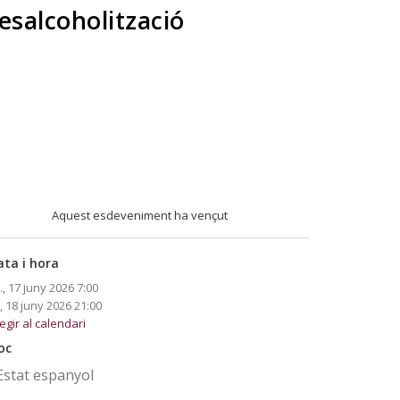
esalcoholització
Aquest esdeveniment ha vençut
ata i hora
., 17 juny 2026
7:00
., 18 juny 2026
21:00
egir al calendari
oc
Estat espanyol