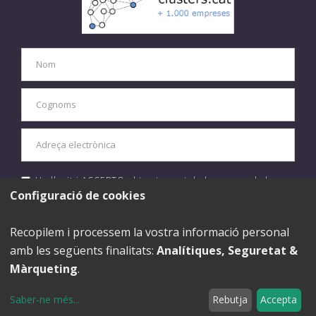
He llegit i ACCEPTO el tractament de les meves dades
personals d'acord amb la
política de privacitat.
Configuració de cookies
ENVIAR
Recopilem i processem la vostra informació personal
amb les següents finalitats:
Analítiques, Seguretat &
Màrqueting
.
Saber-ne més
...
Rebutja
Accepta
Política de Privacitat
|
Avís Legal
|
Política de Cookies
Modificar cookies