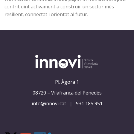
contribuint activament a construir un sector més
resilient, connectat i orientat al futur.
Pl. Àgora 1
08720 – Vilafranca del Penedès
info@innovi.cat
|
931 185 951