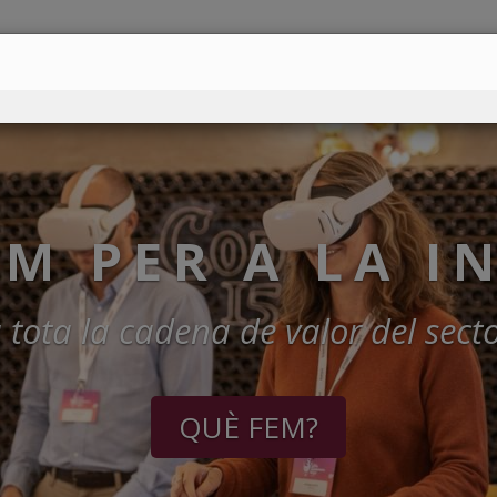
SERVEIS
NOTÍCIES
AGENDA
BIBLIOTECA
FES-TE SOCI
E
R A LA INNOV
na de valor del sector
QUÈ FEM?