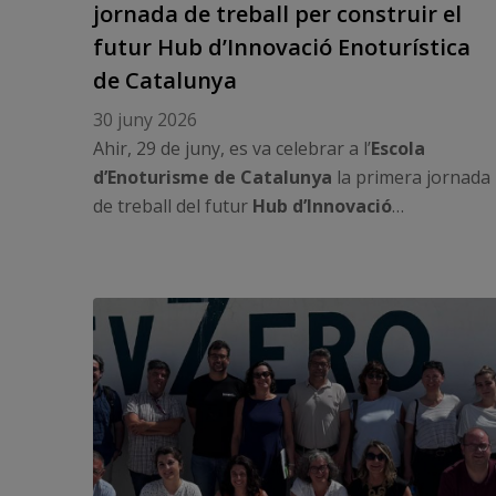
jornada de treball per construir el
futur Hub d’Innovació Enoturística
de Catalunya
30 juny 2026
Ahir, 29 de juny, es va celebrar a l’
Escola
d’Enoturisme de Catalunya
la primera jornada
de treball del futur
Hub d’Innovació
Enoturística de Catalunya
, una iniciativa
impulsada per l’Escola d’Enoturisme de
Catalunya, amb la participació d’
INNOVI Clúster
Vitivinícola Català
i el
Tech Tourism Cluster
,
amb la col·laboració d’
ACCIÓ
i la inspiració del
Barcelona Travel Hub
.