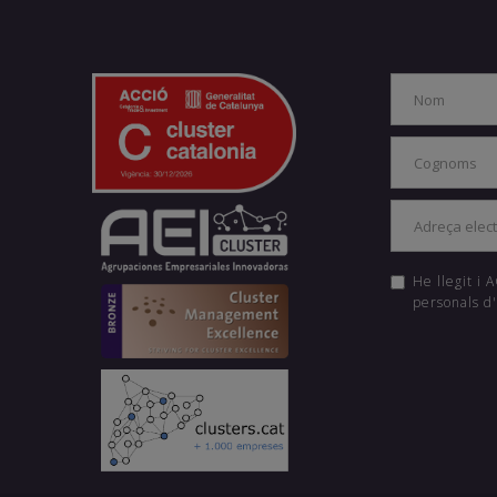
He llegit i
personals d