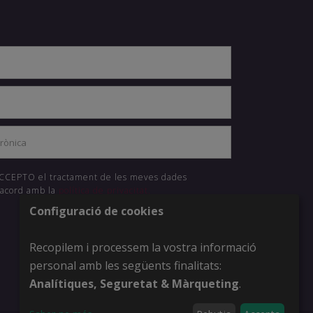
 ACCEPTO el tractament de les meves dades
'acord amb la
política de privacitat.
Configuració de cookies
ENVIAR
Recopilem i processem la vostra informació
personal amb les següents finalitats:
Analítiques, Seguretat & Màrqueting
.