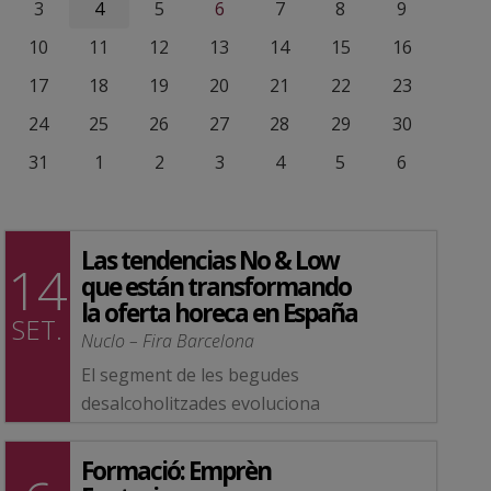
3
4
5
6
7
8
9
10
11
12
13
14
15
16
17
18
19
20
21
22
23
24
25
26
27
28
29
30
31
1
2
3
4
5
6
Las tendencias No & Low
14
que están transformando
la oferta horeca en España
SET.
Nuclo – Fira Barcelona
El segment de les begudes
desalcoholitzades evoluciona
ràpidament i cada vegada més
establiments incorporen noves
Formació: Emprèn
propostes per respondre a les