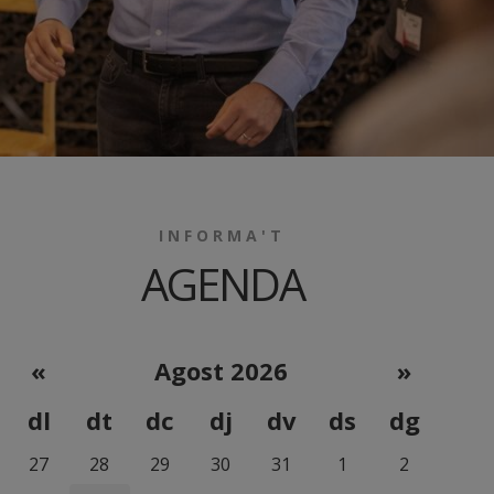
INFORMA'T
AGENDA
«
Agost 2026
»
dl
dt
dc
dj
dv
ds
dg
27
28
29
30
31
1
2