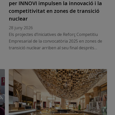
per INNOVI impulsen la innovació i la
competitivitat en zones de transició
nuclear
28 juny 2026
Els projectes d’Iniciatives de Reforç Competitiu
Empresarial de la convocatòria 2025 en zones de
transició nuclear arriben al seu final després
d’impulsar la sostenibilitat, la digitalització, la
innovació agroalimentària i la diversificació
econòmica del territori