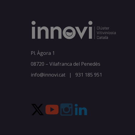
Pl. Àgora 1
08720 – Vilafranca del Penedès
info@innovi.cat
|
931 185 951