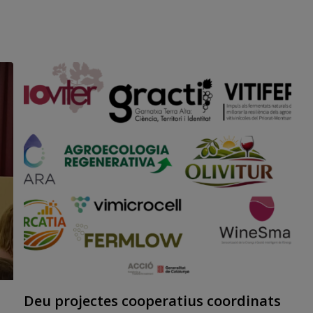
vinyes vinculades al projecte CarbonFLOW, coordinat
per INNOVI, van contribuir a reduir la continuïtat del
foc i a facilitar les tasques d’extinció.
Deu projectes cooperatius coordinats